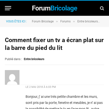
Forum
Bricolage
»
»
»
VOUS ÊTES ICI :
Forum Bricolage
Forums
Entre bricoleurs
Com
Comment fixer un tv a écran plat sur
la barre du pied du lit
Publié dans :
Entre bricoleurs
LE
2 MAI 2018 À 6:03 PM
Bonjour, j’ ai une trés petite chambre et les murs,
sont pris par la porte, fenetre et meubles, je n’ ai pas
la possibilité de mettre la tv en face mon lit , autre