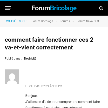
Forum
Bricolage
»
»
VOUS ÊTES ICI :
Forum Bricolage
Forums
Forum travaux et rénovation
comment faire fonctionner ces 2
va-et-vient correctement
Publié dans :
Électricité
LE
29 FÉVRIER 2024 À 9:18 PM
Bonjour,
J’ai besoin d’aide pour comprendre comment faire
fonctionner 2 va-et-vient correctement.