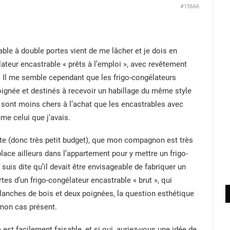
#15666
ble à double portes vient de me lâcher et je dois en
lateur encastrable « prêts à l’emploi », avec revêtement
. Il me semble cependant que les frigo-congélateurs
oignée et destinés à recevoir un habillage du même style
) sont moins chers à l’achat que les encastrables avec
me celui que j’avais.
e (donc très petit budget), que mon compagnon est très
 place ailleurs dans l’appartement pour y mettre un frigo-
 suis dite qu’il devait être envisageable de fabriquer un
rtes d’un frigo-congélateur encastrable « brut », qui
lanches de bois et deux poignées, la question esthétique
mon cas présent.
 est facilement faisable, et si oui, auriez-vous une idée de