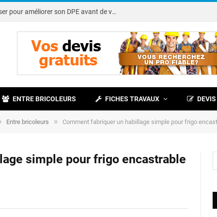
Note DPE : petits travaux à réaliser pour améliorer son DPE avant de vendre
ENTRE BRICOLEURS
FICHES TRAVAUX
DEVIS
»
»
Entre bricoleurs
Comment fabriquer un habillage simple pour frigo encast
age simple pour frigo encastrable