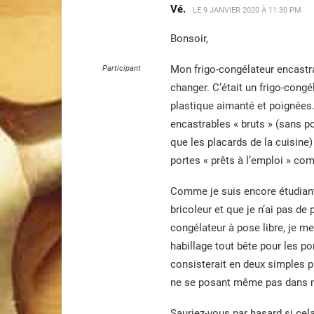
Vé.
LE
9 JANVIER 2020 À 11:30 PM
Bonsoir,
Mon frigo-congélateur encastra
Participant
changer. C’était un frigo-congé
plastique aimanté et poignées
encastrables « bruts » (sans p
que les placards de la cuisine
portes « prêts à l’emploi » com
Comme je suis encore étudiant
bricoleur et que je n’ai pas de
congélateur à pose libre, je me
habillage tout bête pour les po
consisterait en deux simples p
ne se posant même pas dans 
Sauriez-vous par hasard si cela