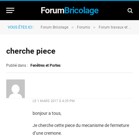
Forum
Bricolage
»
»
VOUS ÊTES ICI :
Forum Bricolage
Forums
Forum travaux et rénovation
cherche piece
Publié dans :
Fenêtres et Portes
LE
1 MARS 2017 À 4:29 PM
bonjour a tous,
Je cherche cette piece du mecanisme de fermeture
d’une cremone.