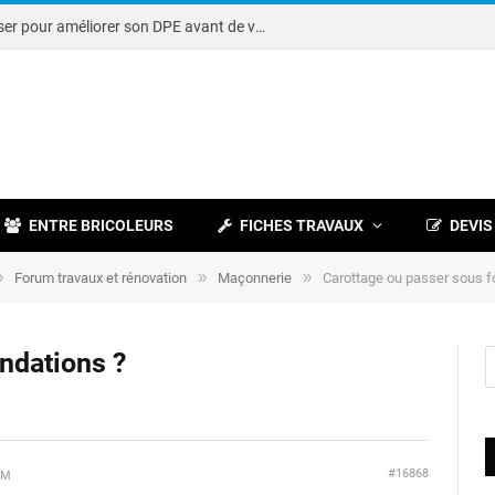
Note DPE : petits travaux à réaliser pour améliorer son DPE avant de vendre
ENTRE BRICOLEURS
FICHES TRAVAUX
DEVIS
»
»
»
Forum travaux et rénovation
Maçonnerie
Carottage ou passer sous f
ndations ?
#16868
AM