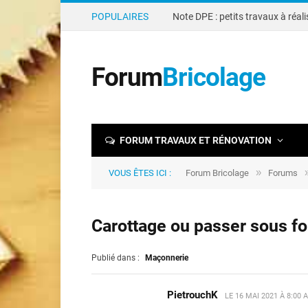
POPULAIRES
Forum
Bricolage
FORUM TRAVAUX ET RÉNOVATION
»
VOUS ÊTES ICI :
Forum Bricolage
Forums
Carottage ou passer sous fo
Publié dans :
Maçonnerie
PietrouchK
LE
16 MAI 2021 À 8:00 