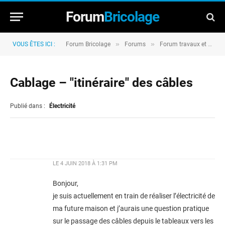
Forum
Bricolage
»
»
VOUS ÊTES ICI :
Forum Bricolage
Forums
Forum travaux et rénovation
Cablage – "itinéraire" des câbles
Publié dans :
Électricité
LE
4 JUIN 2018 À 1:31 PM
Bonjour,
je suis actuellement en train de réaliser l’électricité de
ma future maison et j’aurais une question pratique
sur le passage des câbles depuis le tableaux vers les