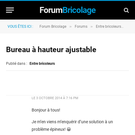
Forum
Bricolage
»
»
»
VOUS ÊTES ICI :
Forum Bricolage
Forums
Entre bricoleurs
Bur
Bureau à hauteur ajustable
Publié dans :
Entre bricoleurs
LE
3 OCTOBRE 2014 À 7:16 PM
Bonjour à tous!
Je m’en viens m’enquérir d’une solution à un
problème épineux! 😀