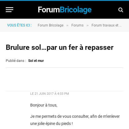
Forum
Bricolage
»
»
VOUS ÊTES ICI :
Forum Bricolage
Forums
Forum travaux et rénovation
Brulure sol…par un fer à repasser
Publié dans :
Sol et mur
LE
21 JUIN 2017 À 4:03 PM
Bonjour à tous,
Je me permets de vous consulter, afin de m’enlever
une jolie épine du pieds !