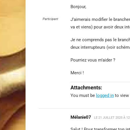
Bonjour,
J’aimerais modifier le branche
Participant
va et viens) pour avoir deux in
Je ne comprends pas le branch
deux interrupteurs (voir schém
Pourriez vous m’aider ?
Merci !
Attachments:
You must be
logged in
to view 
Mélanie07
LE
21 JUILLET 2025 À 1
Salut ! Pour transformer ton in