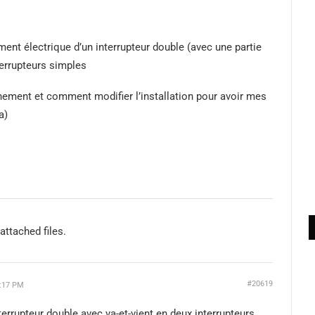
ment électrique d’un interrupteur double (avec une partie
terrupteurs simples
ement et comment modifier l’installation pour avoir mes
a)
attached files.
#20619
2:17 PM
terrupteur double avec va-et-vient en deux interrupteurs