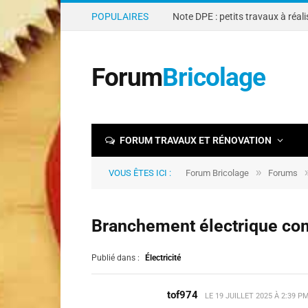
POPULAIRES
Forum
Bricolage
FORUM TRAVAUX ET RÉNOVATION
»
VOUS ÊTES ICI :
Forum Bricolage
Forums
Branchement électrique com
Publié dans :
Électricité
tof974
LE
19 JUILLET 2025 À 2:39 P