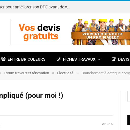
Note DPE : petits travaux à réaliser pour améliorer son DPE avant de vendre
ENTRE BRICOLEURS
FICHES TRAVAUX
DEVIS
»
»
»
Forum travaux et rénovation
Électricité
Branchement électrique compl
pliqué (pour moi !)
#20616
M