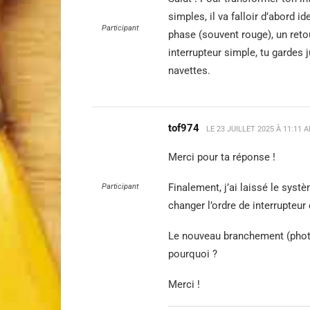
simples, il va falloir d’abord id
Participant
phase (souvent rouge), un reto
interrupteur simple, tu gardes 
navettes.
tof974
LE
23 JUILLET 2025 À 11:11 
Merci pour ta réponse !
Finalement, j’ai laissé le syst
Participant
changer l’ordre de interrupteur 
Le nouveau branchement (photo
pourquoi ?
Merci !