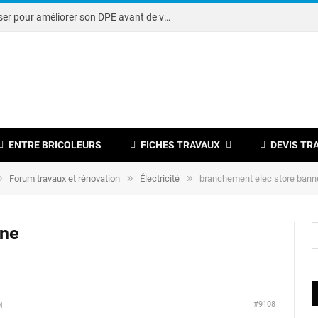
Note DPE : petits travaux à réaliser pour améliorer son DPE avant de vendre
ENTRE BRICOLEURS
FICHES TRAVAUX
DEVIS TR
»
»
»
Forum travaux et rénovation
Électricité
branchement elec store bann
nne
#9108
M