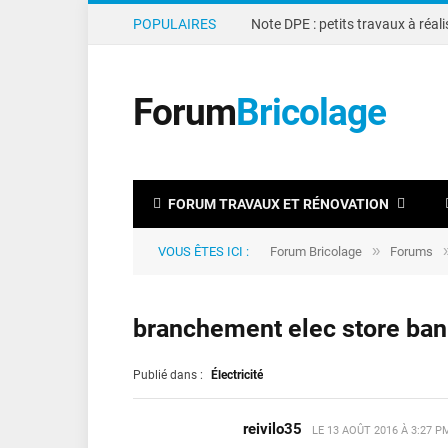
POPULAIRES
Forum
Bricolage
FORUM TRAVAUX ET RÉNOVATION
»
VOUS ÊTES ICI :
Forum Bricolage
Forums
branchement elec store ba
Publié dans :
Électricité
reivilo35
LE
13 AOÛT 2016 À 3:27 P