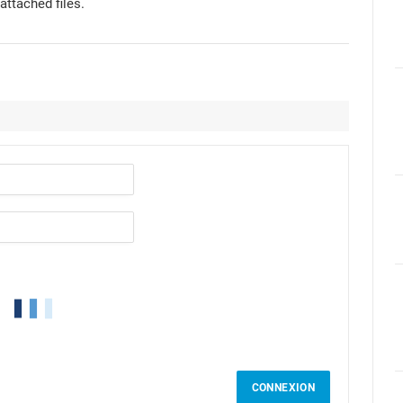
attached files.
CONNEXION