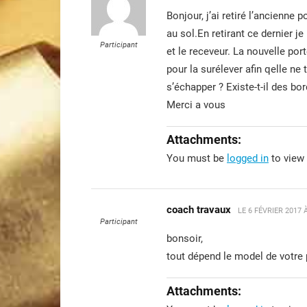
Bonjour, j’ai retiré l’ancienne 
au sol.En retirant ce dernier je
Participant
et le receveur. La nouvelle por
pour la surélever afin qelle ne
s’échapper ? Existe-t-il des bo
Merci a vous
Attachments:
You must be
logged in
to view 
coach travaux
LE
6 FÉVRIER 2017 
Participant
bonsoir,
tout dépend le model de votre p
Attachments: