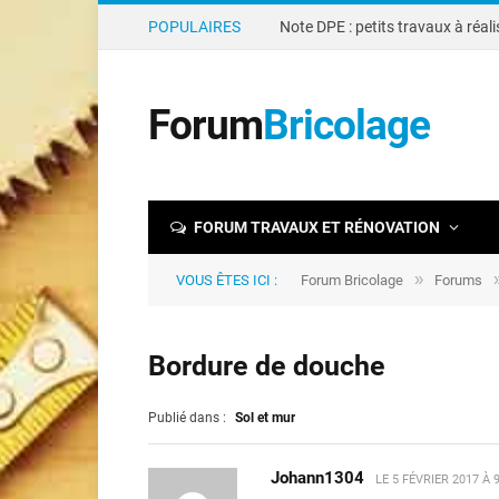
POPULAIRES
Forum
Bricolage
FORUM TRAVAUX ET RÉNOVATION
»
VOUS ÊTES ICI :
Forum Bricolage
Forums
Bordure de douche
Publié dans :
Sol et mur
Johann1304
LE
5 FÉVRIER 2017 À 