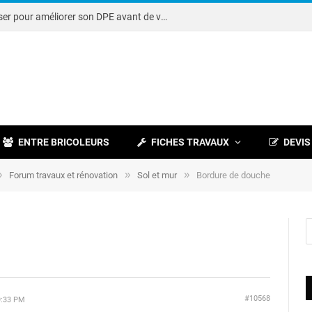
Note DPE : petits travaux à réaliser pour améliorer son DPE avant de vendre
ENTRE BRICOLEURS
FICHES TRAVAUX
DEVIS
»
»
»
Forum travaux et rénovation
Sol et mur
Bordure de douche
#10568
9:33 PM