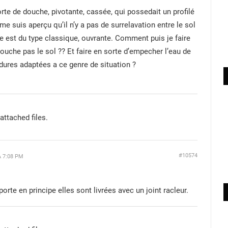
porte de douche, pivotante, cassée, qui possedait un profilé
 me suis aperçu qu’il n’y a pas de surrelavation entre le sol
te est du type classique, ouvrante. Comment puis je faire
 touche pas le sol ?? Et faire en sorte d’empecher l’eau de
rdures adaptées a ce genre de situation ?
attached files.
#10574
À 7:08 PM
orte en principe elles sont livrées avec un joint racleur.