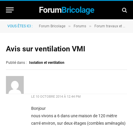
Forum
Bricolage
»
»
VOUS ÊTES ICI :
Forum Bricolage
Forums
Forum travaux et rénovation
Avis sur ventilation VMI
Publié dans :
Isolation et ventilation
LE
10 OCTOBRE 2014 À 12:44 PM
Bonjour
nous vivons a 6 dans une maison de 120 mètre
carré environ, sur deux étages (combles aménagés)