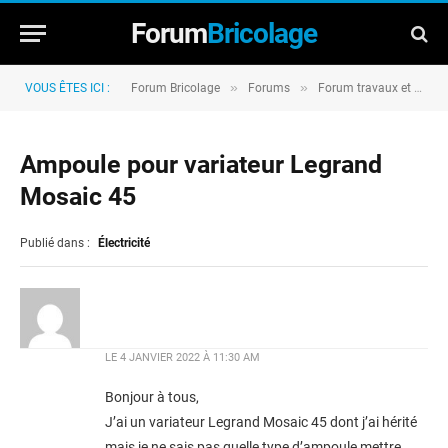
Forum
Bricolage
»
»
VOUS ÊTES ICI :
Forum Bricolage
Forums
Forum travaux et rénovation
Ampoule pour variateur Legrand
Mosaic 45
Publié dans :
Électricité
LE
4 JANVIER 2022 À 11:30 AM
Bonjour à tous,
J’ai un variateur Legrand Mosaic 45 dont j’ai hérité
mais je ne sais pas quelle type d’ampoule mettre