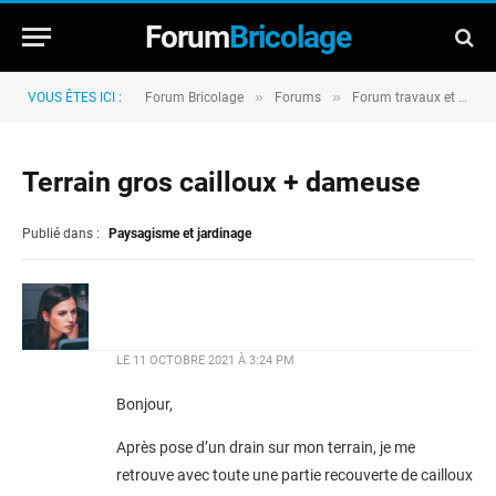
Forum
Bricolage
»
»
VOUS ÊTES ICI :
Forum Bricolage
Forums
Forum travaux et rénovation
Terrain gros cailloux + dameuse
Publié dans :
Paysagisme et jardinage
LE
11 OCTOBRE 2021 À 3:24 PM
Bonjour,
Après pose d’un drain sur mon terrain, je me
retrouve avec toute une partie recouverte de cailloux