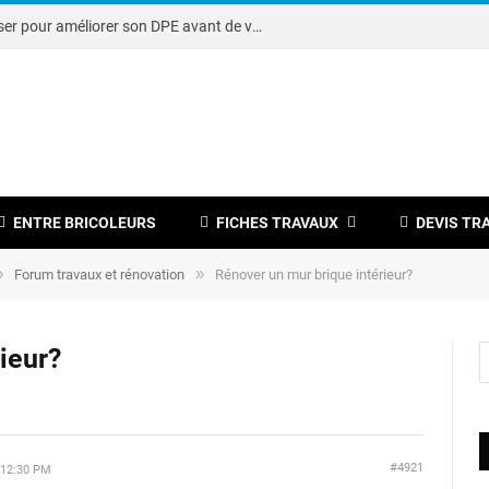
Note DPE : petits travaux à réaliser pour améliorer son DPE avant de vendre
ENTRE BRICOLEURS
FICHES TRAVAUX
DEVIS TR
»
»
Forum travaux et rénovation
Rénover un mur brique intérieur?
ieur?
#4921
12:30 PM