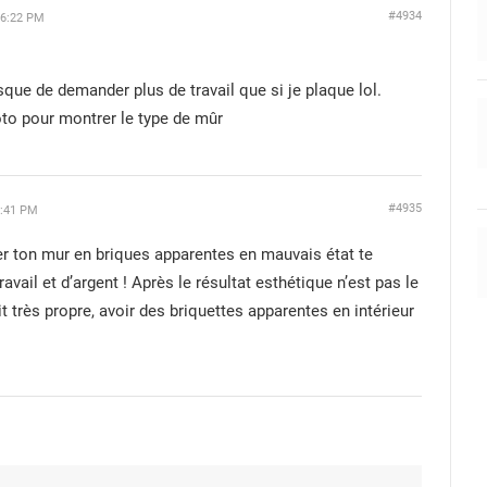
#4934
6:22 PM
isque de demander plus de travail que si je plaque lol.
to pour montrer le type de mûr
#4935
:41 PM
r ton mur en briques apparentes en mauvais état te
ail et d’argent ! Après le résultat esthétique n’est pas le
 très propre, avoir des briquettes apparentes en intérieur