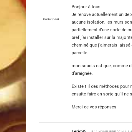
Bonjour à tous
Je rénove actuellement un dé
Participant
aucune isolation, les murs sont
partiellement d’une sorte de c
bref j’ai installer sur la major
cheminé que j’aimerais laissé 
parcelle.
mon soucis est que, comme dit,
d’araignée.
Existe t il des méthodes pour r
ensuite faire en sorte qu’il ne 
Merci de vos réponses
Leric95
LE
11 NOVEMBRE 2014 À 1: