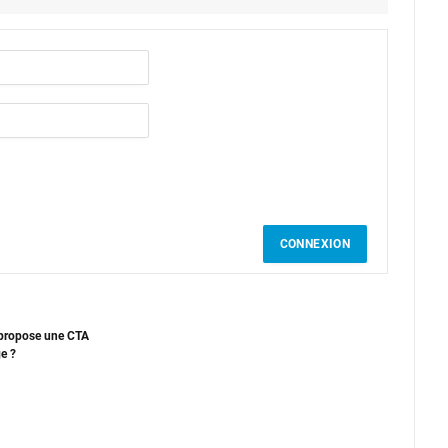
CONNEXION
 propose une CTA
e ?