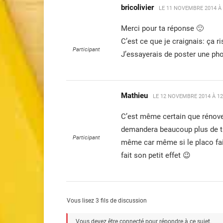
bricolivier
LE
11 NOVEMBRE 2014 À 
Merci pour ta réponse 🙂
C’est ce que je craignais: ça r
Participant
J’essayerais de poster une pho
Mathieu
LE
12 NOVEMBRE 2014 À 12
C’est même certain que rénove
demandera beaucoup plus de trav
Participant
même car même si le placo fait
fait son petit effet 😉
Vous lisez 3 fils de discussion
Vous devez être connecté pour répondre à ce sujet.