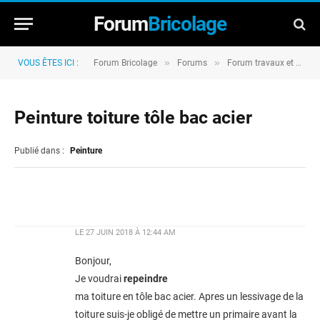
Forum
Bricolage
»
»
VOUS ÊTES ICI :
Forum Bricolage
Forums
Forum travaux et rénovation
Peinture toiture tôle bac acier
Publié dans :
Peinture
LE
27 JUIN 2018 À 12:44 AM
Bonjour,
Je voudrai
repeindre
ma toiture en tôle bac acier. Apres un lessivage de la
toiture suis-je obligé de mettre un primaire avant la