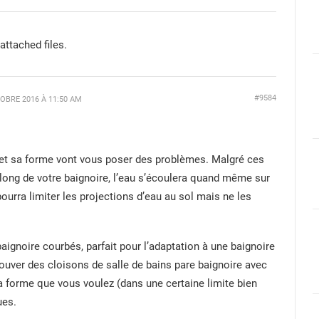
attached files.
#9584
OBRE 2016 À 11:50 AM
e et sa forme vont vous poser des problèmes. Malgré ces
 long de votre baignoire, l’eau s’écoulera quand même sur
 pourra limiter les projections d’eau au sol mais ne les
aignoire courbés, parfait pour l’adaptation à une baignoire
ouver des cloisons de salle de bains pare baignoire avec
la forme que vous voulez (dans une certaine limite bien
ues.