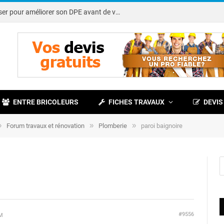
Note DPE : petits travaux à réaliser pour améliorer son DPE avant de vendre
ENTRE BRICOLEURS
FICHES TRAVAUX
DEVIS
»
»
»
Forum travaux et rénovation
Plomberie
paroi baignoire
#9556
PM