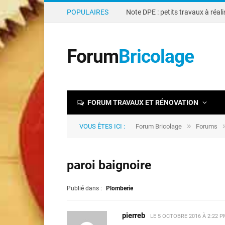
POPULAIRES
Forum
Bricolage
FORUM TRAVAUX ET RÉNOVATION
»
VOUS ÊTES ICI :
Forum Bricolage
Forums
paroi baignoire
Publié dans :
Plomberie
pierreb
LE
5 OCTOBRE 2016 À 2:22 