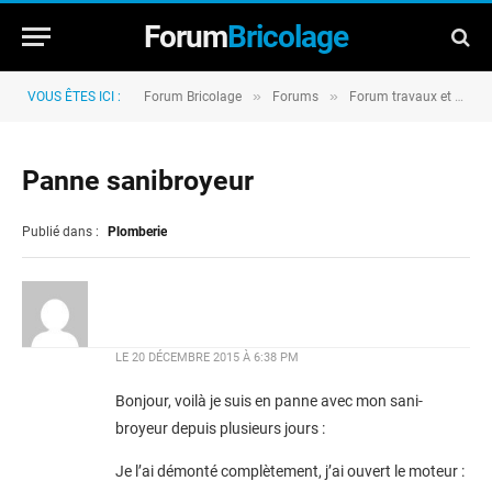
Forum
Bricolage
»
»
VOUS ÊTES ICI :
Forum Bricolage
Forums
Forum travaux et rénovation
Panne sanibroyeur
Publié dans :
Plomberie
LE
20 DÉCEMBRE 2015 À 6:38 PM
Bonjour, voilà je suis en panne avec mon sani-
broyeur depuis plusieurs jours :
Je l’ai démonté complètement, j’ai ouvert le moteur :