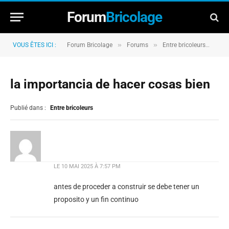
Forum
Bricolage
»
»
»
VOUS ÊTES ICI :
Forum Bricolage
Forums
Entre bricoleurs
la 
la importancia de hacer cosas bien
Publié dans :
Entre bricoleurs
LE
10 MAI 2025 À 7:57 PM
antes de proceder a construir se debe tener un
proposito y un fin continuo