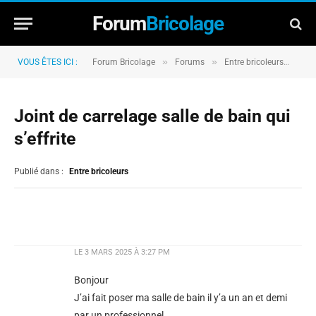
Forum
Bricolage
»
»
»
VOUS ÊTES ICI :
Forum Bricolage
Forums
Entre bricoleurs
Joi
Joint de carrelage salle de bain qui
s’effrite
Publié dans :
Entre bricoleurs
LE
3 MARS 2025 À 3:27 PM
Bonjour
J’ai fait poser ma salle de bain il y’a un an et demi
par un professionnel.