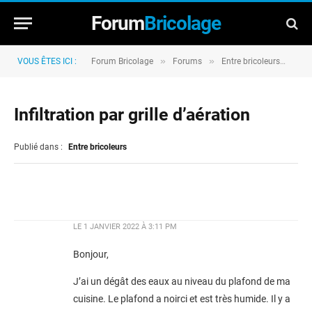
Forum
Bricolage
»
»
»
VOUS ÊTES ICI :
Forum Bricolage
Forums
Entre bricoleurs
Inf
Infiltration par grille d’aération
Publié dans :
Entre bricoleurs
LE
1 JANVIER 2022 À 3:11 PM
Bonjour,
J’ai un dégât des eaux au niveau du plafond de ma
cuisine. Le plafond a noirci et est très humide. Il y a