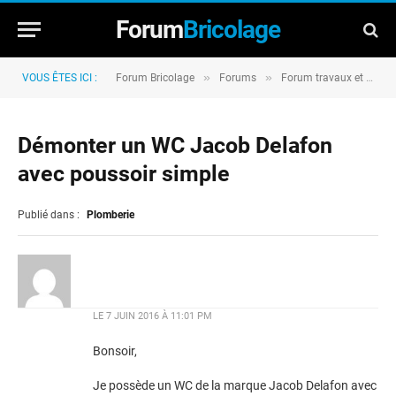
Forum
Bricolage
»
»
VOUS ÊTES ICI :
Forum Bricolage
Forums
Forum travaux et rénovation
Démonter un WC Jacob Delafon
avec poussoir simple
Publié dans :
Plomberie
LE
7 JUIN 2016 À 11:01 PM
Bonsoir,
Je possède un WC de la marque Jacob Delafon avec