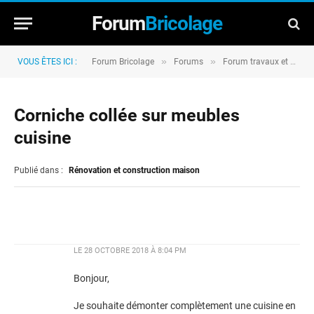
Forum
Bricolage
»
»
VOUS ÊTES ICI :
Forum Bricolage
Forums
Forum travaux et rénovation
Corniche collée sur meubles
cuisine
Publié dans :
Rénovation et construction maison
LE
28 OCTOBRE 2018 À 8:04 PM
Bonjour,
Je souhaite démonter complètement une cuisine en