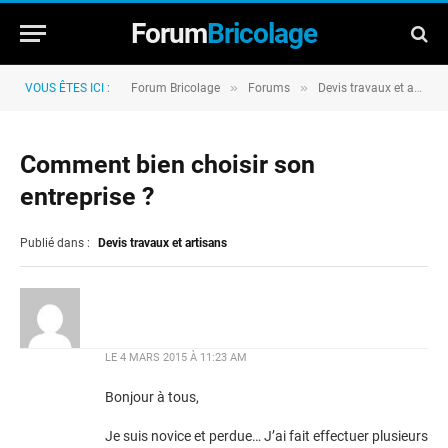
Forum
Bricolage
»
»
VOUS ÊTES ICI :
Forum Bricolage
Forums
Devis travaux et artisans
Comment bien choisir son
entreprise ?
Publié dans :
Devis travaux et artisans
LE
4 MARS 2015 À 11:23 AM
Bonjour à tous,
Je suis novice et perdue… J’ai fait effectuer plusieurs