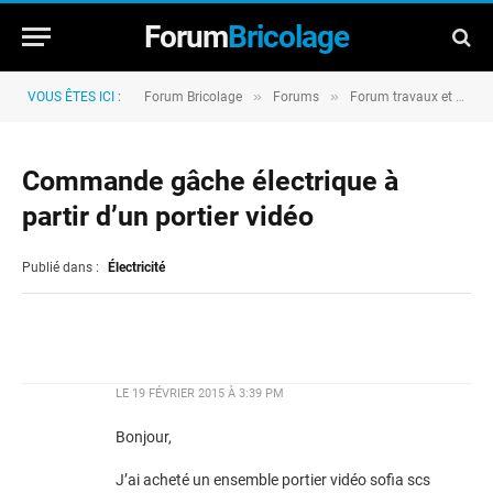
Forum
Bricolage
»
»
VOUS ÊTES ICI :
Forum Bricolage
Forums
Forum travaux et rénovation
Commande gâche électrique à
partir d’un portier vidéo
Publié dans :
Électricité
LE
19 FÉVRIER 2015 À 3:39 PM
Bonjour,
J’ai acheté un ensemble portier vidéo sofia scs