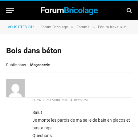
Forum
Bricolage
»
»
VOUS ÊTES ICI :
Forum Bricolage
Forums
Forum travaux et rénovation
Bois dans béton
Publié dans :
Maçonnerie
LE
24 SEPTEMBRE 2016 À 10:28 PM
Salut
Je monte les parois de ma salle de bain en placos et
bastaings
Questions: